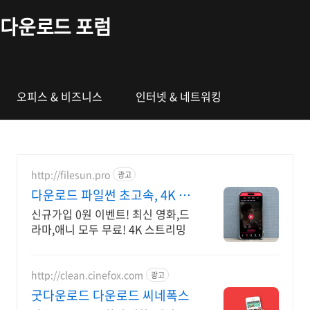
본문 바로가기
다운로드 포럼
오피스 & 비즈니스
인터넷 & 네트워킹
http://filesun.pro
광고
다운로드 파일썬 초고속, 4K 실
시간 보기!
신규가입 0원 이벤트! 최신 영화,드
라마,애니 모두 무료! 4K 스트리밍
http://clean.cinefox.com
광고
굿다운로드 다운로드 씨네폭스