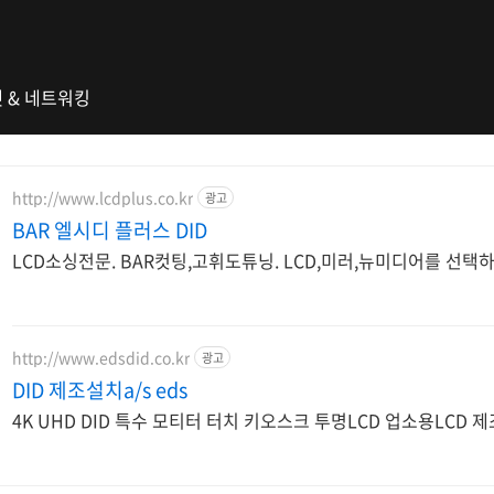
 & 네트워킹
http://www.lcdplus.co.kr
광고
BAR 엘시디 플러스 DID
LCD소싱전문. BAR컷팅,고휘도튜닝. LCD,미러,뉴미디어를 선택하
http://www.edsdid.co.kr
광고
DID 제조설치a/s eds
4K UHD DID 특수 모티터 터치 키오스크 투명LCD 업소용LCD 