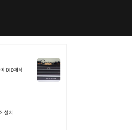
여 DID제작
제조 설치