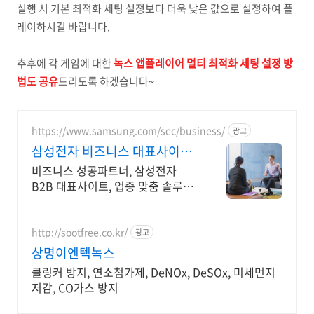
실행 시 기본 최적화 세팅 설정보다 더욱 낮은 값으로 설정하여 플
레이하시길 바랍니다.
추후에 각 게임에 대한
녹스 앱플레이어 멀티 최적화 세팅 설정 방
법도 공유
드리도록 하겠습니다~
https://www.samsung.com/sec/business/
광고
삼성전자 비즈니스 대표사이트
본사 공식 운영 견적문의
비즈니스 성공파트너, 삼성전자
B2B 대표사이트, 업종 맞춤 솔루션,
온라인 견적
http://sootfree.co.kr/
광고
상명이엔텍녹스
클링커 방지, 연소첨가제, DeNOx, DeSOx, 미세먼지
저감, CO가스 방지