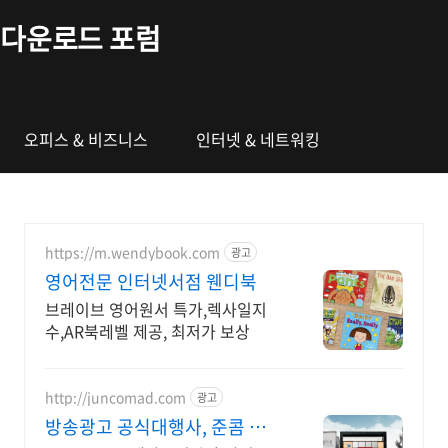
본문 바로가기
다운로드 포럼
오피스 & 비즈니스
인터넷 & 네트워킹
https://m.wendybook.com
광고
영어전문 인터넷서점 웬디북
브레이브 영어원서 특가,렉사일지
수,AR북레벨 제공, 최저가 보상
http://juncomad.com
광고
방송광고 공식대행사, 준콤 첫광